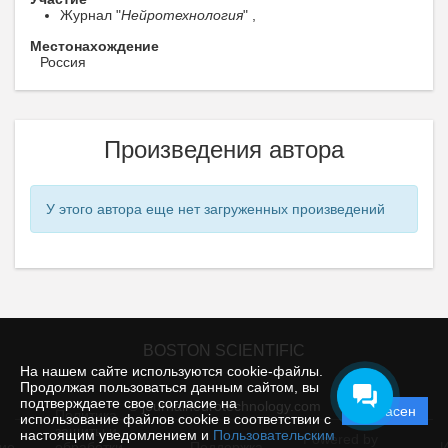
Журнал "
Нейротехнология
" ,
Местонахождение
Россия
Произведения автора
У этого автора еще нет загруженных произведений
BOSTON SCIENTIFIC
На нашем сайте используются cookie-файлы.
Продолжая пользоваться данным сайтом, вы
подтверждаете свое согласие на
© journalneurotechnology.com
Согласен
Политика
использование файлов cookie в соответствии с
защиты и
настоящим уведомлением и
Пользовательским
Powered by
ие
обработки
Поддержка
И