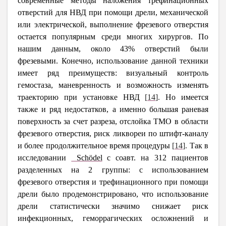
современные методы наложения трефинационных
отверстий для НВД при помощи дрели, механической
или электрической, выполнение фрезевого отверстия
остается популярным среди многих хирургов. По
нашим данным, около 43% отверстий были
фрезевыми. Конечно, использование данной техники
имеет ряд преимуществ: визуальный контроль
гемостаза, маневренность и возможность изменять
траекторию при установке НВД
[
14
]
.
Но имеется
также и ряд недостатков, а именно большая раневая
поверхность за счет разреза, отслойка ТМО в области
фрезевого отверстия, риск ликвореи по штифт-каналу
и более продолжительное время процедуры
[
14
]
.
Так в
исследовании
Schödel
с соавт. на 312 пациентов
разделенных на 2 группы: с использованием
фрезевого отверстия и трефинационного при помощи
дрели было продемонстрировано, что использование
дрели статистически значимо снижает риск
инфекционных, геморрагических осложнений и