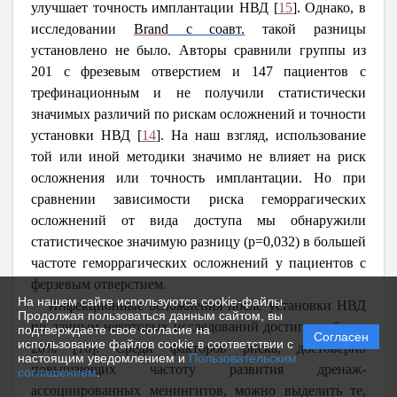
улучшает точность имплантации НВД
[
15
]
. Однако, в
исследовании
Brand
с соавт.
такой разницы
установлено не было. Авторы сравнили группы из
201 с фрезевым отверстием и 147 пациентов с
трефинационным и не получили статистически
значимых различий по рискам осложнений и точности
установки НВД
[
14
]
. На наш взгляд, использование
той или иной методики значимо не влияет на риск
осложнения или точность имплантации. Но при
сравнении зависимости риска геморрагических
осложнений от вида доступа мы обнаружили
статистическое значимую разницу (р=
0,032
) в большей
частоте геморрагических осложнений у пациентов с
ферзевым отверстием.
На нашем сайте используются cookie-файлы.
Инфекционные осложнения после установки НВД
Продолжая пользоваться данным сайтом, вы
по данным некоторых исследований достигают более
подтверждаете свое согласие на
Согласен
использование файлов cookie в соответствии с
20% [16]. Среди факторов риска, достоверно
настоящим уведомлением и
Пользовательским
повышающих частоту развития дренаж-
соглашением
.
ассоциированных менингитов, можно выделить те,