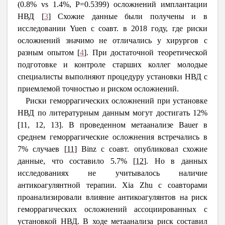
(0.8%
vs
1.4%,
P
=0.5399) осложнений имплантации
НВД
[
3
]
Схожие данные были получены и в
исследовании Yuen с соавт. в 2018 году, где риски
осложнений значимо не отличались у хирургов с
разным опытом
[
4
]
.
При достаточной теоретической
подготовке и контроле старших коллег молодые
специалисты выполняют процедуру установки НВД с
приемлемой точностью и риском осложнений.
Риски геморрагических осложнений при установке
НВД по литературным данным могут достигать 12%
[11, 12, 13]. В проведенном метаанализе
Bauer
в
среднем геморрагические осложнения встречались в
7% случаев
[
11
]
Binz
с соавт.
опубликовал схожие
данные, что составило 5.7%
[
12
]
. Но в данных
исследованиях не учитывалось наличие
антикоагулянтной терапии.
Xia
Zhu
с соавторами
проанализировали влияние антикоагулянтов на риск
геморрагических осложнений ассоциированных с
установкой НВД. В ходе метаанализа риск составил