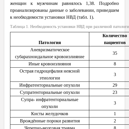
женщин к мужчинам равнялось 1,38. Подробно
проанализированы данные о заболевании, приведшем
к необходимости установки НВД (табл. 1).
Таблица 1. Необходимость установки НВД при различной патолог
Количество
Патология
пациентов
Аневризматическое
35
субарахноидальное кровоизлияние
Иные кровоизлияния
8
Острая гидроцефалия неясной
3
этиологии
Инфратенториальные опухоли
29
Супратенториальные опухоли
23
Супра- инфратенториальные
3
опухоли
Кисты желудочков
1
Врождённые пороки развития
2
Черепно-мозговая травма
8