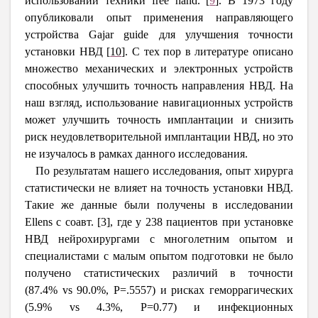
использовании техники
free
hand
.
[
9
]
. В 1973 году
опубликовали опыт применения направляющего
устройства
Gajar
guide
для улучшения точности
установки НВД
[
10
]
.
С тех пор в литературе описано
множество механических и электронных устройств
способных улучшить точность направления НВД. На
наш взгляд, использование навигационных устройств
может улучшить точность имплантации и снизить
риск неудовлетворительной имплантации НВД, но это
не изучалось в рамках данного исследования.
По результатам нашего исследования, опыт хирурга
статистически не влияет на точность установки НВД.
Такие же данные были получены в исследовании
Ellens с соавт. [3], где у 238 пациентов при установке
НВД нейрохирургами с многолетним опытом и
специалистами с малым опытом подготовки не было
получено статистических различий в точности
(87.4%
vs
90.0%,
P
=.5557) и рисках геморрагических
(5.9%
vs
4.3%,
P
=0.77) и инфекционных