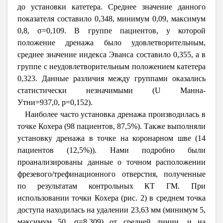
до установки катетера. Среднее значение данного
показателя составило 0,348, минимум 0,09, максимум
0,8, σ=0,109. В группе пациентов, у которой
положение дренажа было удовлетворительным,
среднее значение индекса Эванса составило 0,355, а в
группе с неудовлетворительным положением катетера
0,323. Данные различия между группами оказались
статистически незначимыми (U Манна-
Утни=937,0, p=0,152).
Наиболее часто установка дренажа производилась в
точке Кохера (98 пациентов, 87,5%). Также выполняли
установку дренажа в точке на коронарном шве (14
пациентов (12,5%)). Нами подробно были
проанализированы данные о точном расположении
фрезевого/трефинационного отверстия, полученные
по результатам контрольных КТ ГМ. При
использовании точки Кохера (рис. 2) в среднем точка
доступа находилась на удалении 23,63 мм (минимум 5,
максимум 50, σ=8,309) от средней линии, и на