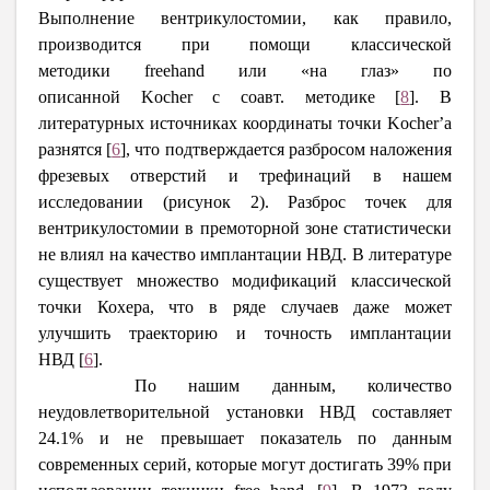
Выполнение вентрикулостомии, как правило,
производится при помощи классической
методики
free
hand
или «на глаз» по
описанной
Kocher
с соавт. методике
[
8
]
. В
литературных источниках координаты точки
Kocher
’а
разнятся
[
6
]
, что подтверждается разбросом наложения
фрезевых отверстий и трефинаций в нашем
исследовании (рисунок 2). Разброс точек для
вентрикулостомии в премоторной зоне статистически
не влиял на качество имплантации НВД. В литературе
существует множество модификаций классической
точки Кохера, что в ряде случаев даже может
улучшить траекторию и точность имплантации
НВД
[
6
]
.
По нашим данным, количество
неудовлетворительной установки НВД составляет
24.1% и не превышает показатель по данным
современных серий, которые могут достигать 39% при