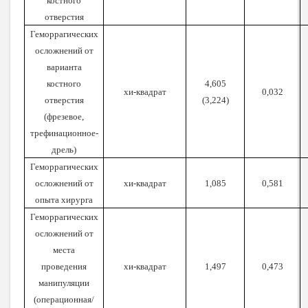
костного
отверстия
Геморрагических
осложнений от
варианта
костного
4,605
хи-квадрат
0,032
отверстия
(3,224)
(фрезевое,
трефинационное-
дрель)
Геморрагических
осложнений от
хи-квадрат
1,085
0,581
опыта хирурга
Геморрагических
осложнений от
места
проведения
хи-квадрат
1,497
0,473
манипуляции
(операционная/