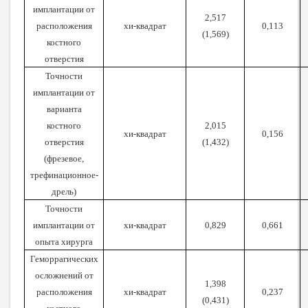
имплантации от
2,517
расположения
хи-квадрат
0,113
(1,569)
костного
отверстия
Точности
имплантации от
варианта
костного
2,015
хи-квадрат
0,156
отверстия
(1,432)
(фрезевое,
трефинационное-
дрель)
Точности
имплантации от
хи-квадрат
0,829
0,661
опыта хирурга
Геморрагических
осложнений от
1,398
расположения
хи-квадрат
0,237
(0,431)