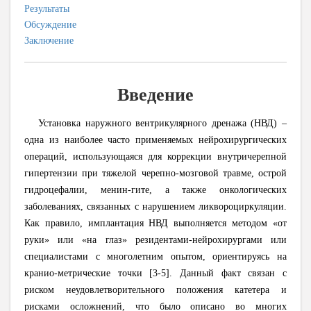
Результаты
Обсуждение
Заключение
Введение
Установка наружного вентрикулярного дренажа (НВД) –
одна из наиболее часто применяемых ней
рохирургических
операций, использующаяся для коррекции внутричерепной
гипертензии при тяжелой черепно-мозговой травме, острой
гидроцефалии, менин-гите, а также онкологических
заболеваниях, связанны
х с нарушением ликвороциркуляции.
Как правило, имплантация НВД выполняется методом «от
руки» или «на глаз» резидентами-нейрохирургами или
специалистами с многолетним опытом, ориентируясь на
кранио-метрические точки
[
3-5
]
.
Данный факт связан с
риском неудовлетворительного положения катетера и
рисками осложнений, что было описано во многих